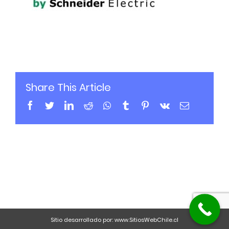
Share This Article
Sitio desarrollado por:
www.SitiosWebChile.cl