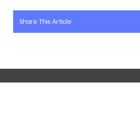
Share This Article