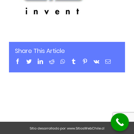
Share This Article
Sitio desarrollado por:
www.SitiosWebChile.cl